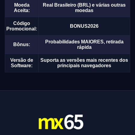
Moeda
Real Brasileiro (BRL) e várias outras
Aceita:
moedas
Código
BONUS2026
Promocional:
Probabilidades MAIORES, retirada
Bônus:
rápida
Versão de
Suporta as versões mais recentes dos
Software:
principais navegadores