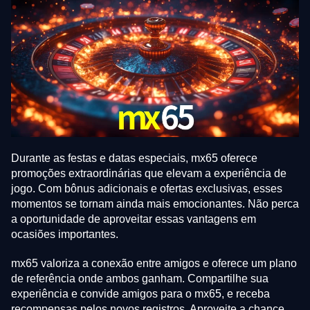
Durante as festas e datas especiais, mx65 oferece
promoções extraordinárias que elevam a experiência de
jogo. Com bônus adicionais e ofertas exclusivas, esses
momentos se tornam ainda mais emocionantes. Não perca
a oportunidade de aproveitar essas vantagens em
ocasiões importantes.
mx65 valoriza a conexão entre amigos e oferece um plano
de referência onde ambos ganham. Compartilhe sua
experiência e convide amigos para o mx65, e receba
recompensas pelos novos registros. Aproveite a chance