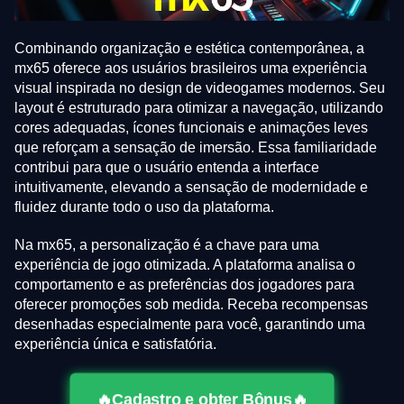
Combinando organização e estética contemporânea, a
mx65 oferece aos usuários brasileiros uma experiência
visual inspirada no design de videogames modernos. Seu
layout é estruturado para otimizar a navegação, utilizando
cores adequadas, ícones funcionais e animações leves
que reforçam a sensação de imersão. Essa familiaridade
contribui para que o usuário entenda a interface
intuitivamente, elevando a sensação de modernidade e
fluidez durante todo o uso da plataforma.
Na mx65, a personalização é a chave para uma
experiência de jogo otimizada. A plataforma analisa o
comportamento e as preferências dos jogadores para
oferecer promoções sob medida. Receba recompensas
desenhadas especialmente para você, garantindo uma
experiência única e satisfatória.
🔥Cadastro e obter Bônus🔥