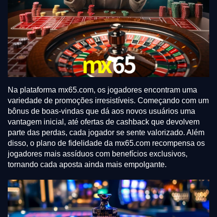
Na plataforma mx65.com, os jogadores encontram uma
variedade de promoções irresistíveis. Começando com um
bônus de boas-vindas que dá aos novos usuários uma
vantagem inicial, até ofertas de cashback que devolvem
parte das perdas, cada jogador se sente valorizado. Além
disso, o plano de fidelidade da mx65.com recompensa os
jogadores mais assíduos com benefícios exclusivos,
tornando cada aposta ainda mais empolgante.