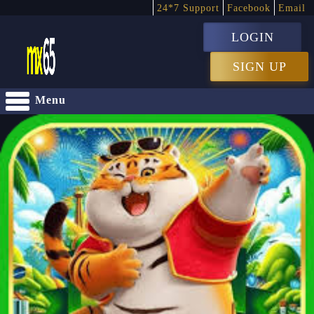
24*7 Support
Facebook
Email
LOGIN
SIGN UP
Menu