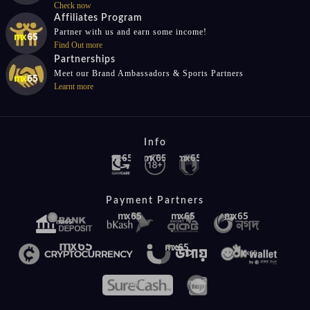
Check now
Affiliates Program
Partner with us and earn some income!
Find Out more
Partnerships
Meet our Brand Ambassadors & Sports Partners
Learnt more
Info
Payment Partners