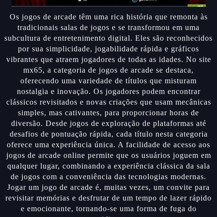
Os jogos de arcade têm uma rica história que remonta às
tradicionais salas de jogos e se transformou em uma
subcultura de entretenimento digital. Eles são reconhecidos
por sua simplicidade, jogabilidade rápida e gráficos
vibrantes que atraem jogadores de todas as idades. No site
mx65, a categoria de jogos de arcade se destaca,
oferecendo uma variedade de títulos que misturam
nostalgia e inovação. Os jogadores podem encontrar
clássicos revisitados e novas criações que usam mecânicas
simples, mas cativantes, para proporcionar horas de
diversão. Desde jogos de exploração de plataformas até
desafios de pontuação rápida, cada título nesta categoria
oferece uma experiência única. A facilidade de acesso aos
jogos de arcade online permite que os usuários joguem em
qualquer lugar, combinando a experiência clássica da sala
de jogos com a conveniência das tecnologias modernas.
Jogar um jogo de arcade é, muitas vezes, um convite para
revisitar memórias e desfrutar de um tempo de lazer rápido
e emocionante, tornando-se uma forma de fuga do