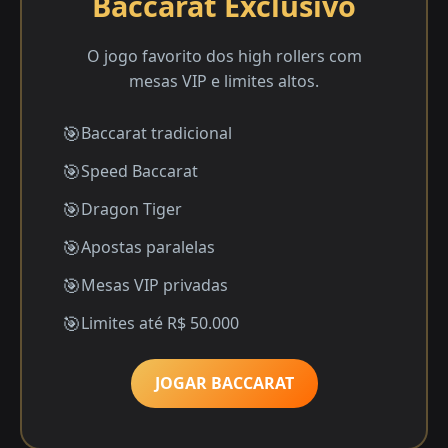
Baccarat Exclusivo
O jogo favorito dos high rollers com
mesas VIP e limites altos.
Baccarat tradicional
Speed Baccarat
Dragon Tiger
Apostas paralelas
Mesas VIP privadas
Limites até R$ 50.000
JOGAR BACCARAT