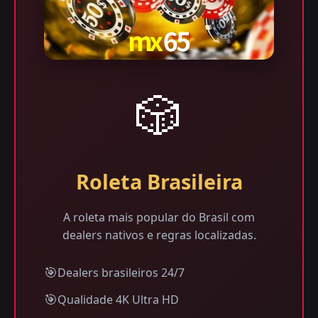
🎲
Roleta Brasileira
A roleta mais popular do Brasil com
dealers nativos e regras localizadas.
Dealers brasileiros 24/7
Qualidade 4K Ultra HD