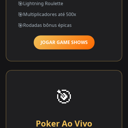
Lightning Roulette
Multiplicadores até 500x
Rodadas bônus épicas
JOGAR GAME SHOWS
🎯
Poker Ao Vivo