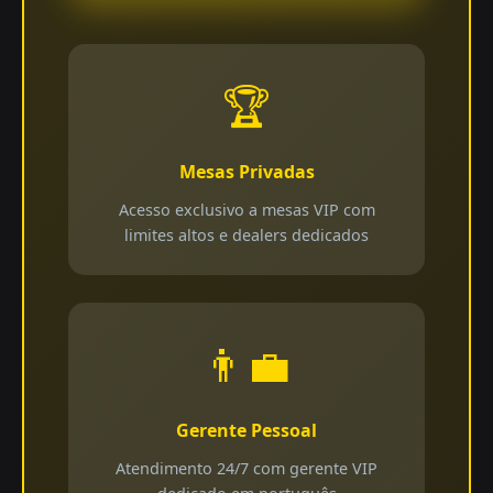
🏆
Mesas Privadas
Acesso exclusivo a mesas VIP com
limites altos e dealers dedicados
👨‍💼
Gerente Pessoal
Atendimento 24/7 com gerente VIP