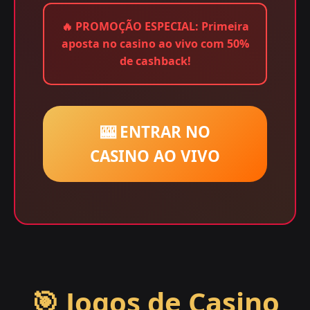
🔥
PROMOÇÃO ESPECIAL:
Primeira
aposta no casino ao vivo com 50%
de cashback!
🎰 ENTRAR NO
CASINO AO VIVO
🎯 Jogos de Casino