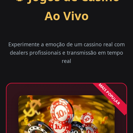
Ao Vivo
Experimente a emoção de um cassino real com
dealers profissionais e transmissão em tempo
real