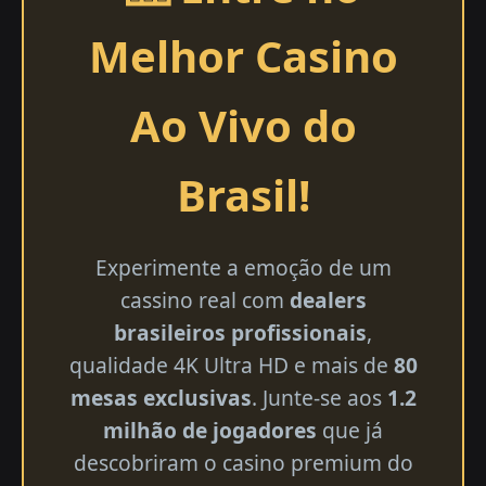
Melhor Casino
Ao Vivo do
Brasil!
Experimente a emoção de um
cassino real com
dealers
brasileiros profissionais
,
qualidade 4K Ultra HD e mais de
80
mesas exclusivas
. Junte-se aos
1.2
milhão de jogadores
que já
descobriram o casino premium do