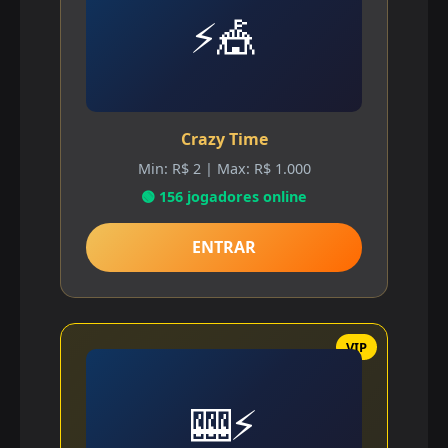
⚡🎪
Crazy Time
Min: R$ 2 | Max: R$ 1.000
🟢 156 jogadores online
ENTRAR
🎰⚡