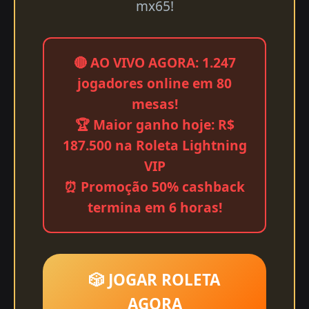
mx65!
🔴 AO VIVO AGORA: 1.247
jogadores online em 80
mesas!
🏆 Maior ganho hoje: R$
187.500 na Roleta Lightning
VIP
⏰ Promoção 50% cashback
termina em 6 horas!
🎲 JOGAR ROLETA
AGORA