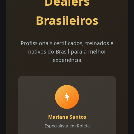
Dealers
Brasileiros
Profissionais certificados, treinados e
nativos do Brasil para a melhor
experiência
👩
Mariana Santos
Especialista em Roleta