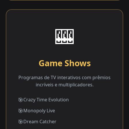
🎰
Game Shows
Programas de TV interativos com prêmios
incríveis e multiplicadores.
Crazy Time Evolution
Monopoly Live
Dream Catcher