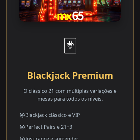
🃏
Blackjack Premium
O clássico 21 com múltiplas variações e
mesas para todos os níveis.
Blackjack clássico e VIP
Perfect Pairs e 21+3
Insurance e surrender