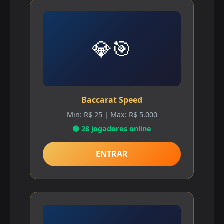
💎🎯
Baccarat Speed
Min: R$ 25 | Max: R$ 5.000
🟢 28 jogadores online
ENTRAR