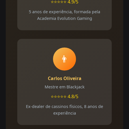
⭐⭐⭐⭐⭐ 4.9/5
5 anos de experiência, formada pela
Academia Evolution Gaming
👨
Carlos Oliveira
Mestre em Blackjack
⭐⭐⭐⭐⭐ 4.8/5
Ex-dealer de cassinos físicos, 8 anos de
experiência