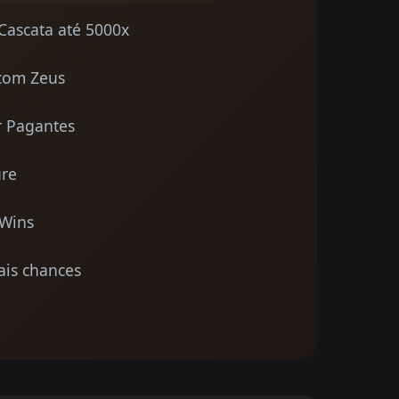
Cascata até 5000x
com Zeus
r Pagantes
ure
 Wins
ais chances