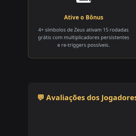
Ative o Bônus
4+ símbolos de Zeus ativam 15 rodadas
grátis com multiplicadores persistentes
e re-triggers possíveis.
💬 Avaliações dos Jogadore