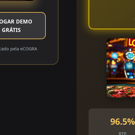
JOGAR DEMO
GRÁTIS
ficado pela eCOGRA
96.5%
RTP