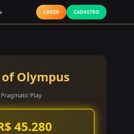
LOGIN
CADASTRO
a
 of Olympus
 Pragmatic Play
R$ 45.280