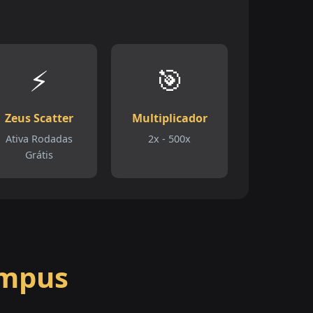
⚡
🎯
Zeus Scatter
Multiplicador
Ativa Rodadas
2x - 500x
Grátis
ympus