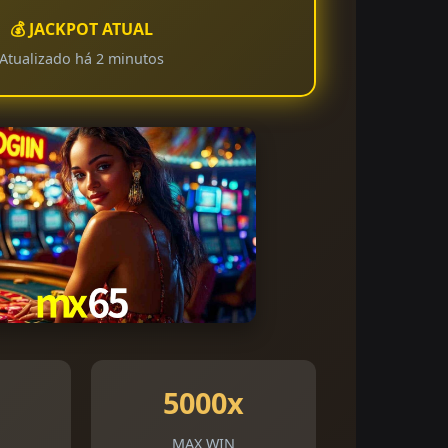
💰 JACKPOT ATUAL
Atualizado há 2 minutos
5000x
MAX WIN