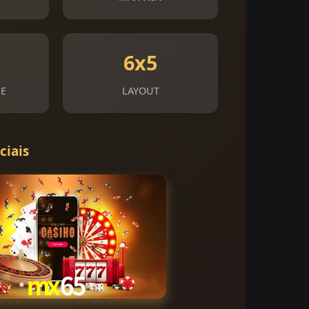
6x5
DE
LAYOUT
ciais