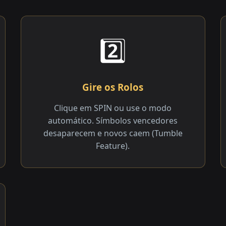
2️⃣
Gire os Rolos
Clique em SPIN ou use o modo
automático. Símbolos vencedores
desaparecem e novos caem (Tumble
Feature).