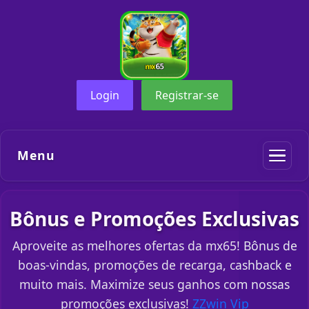
Login
Registrar-se
Menu
Bônus e Promoções Exclusivas
Aproveite as melhores ofertas da mx65! Bônus de
boas-vindas, promoções de recarga, cashback e
muito mais. Maximize seus ganhos com nossas
promoções exclusivas!
ZZwin Vip