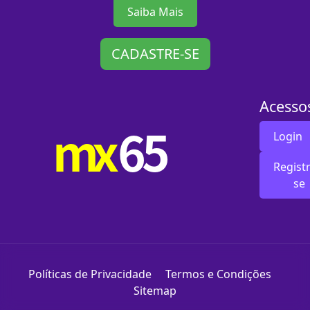
Saiba Mais
CADASTRE-SE
Acesso
Login
Registr
se
Políticas de Privacidade
Termos e Condições
Sitemap