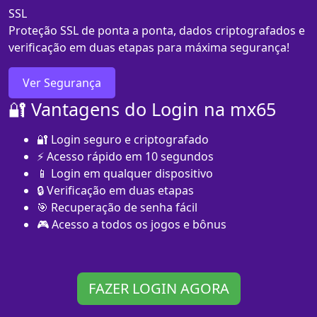
SSL
Proteção SSL de ponta a ponta, dados criptografados e
verificação em duas etapas para máxima segurança!
Ver Segurança
🔐 Vantagens do Login na mx65
🔐 Login seguro e criptografado
⚡ Acesso rápido em 10 segundos
📱 Login em qualquer dispositivo
🔒 Verificação em duas etapas
🎯 Recuperação de senha fácil
🎮 Acesso a todos os jogos e bônus
FAZER LOGIN AGORA