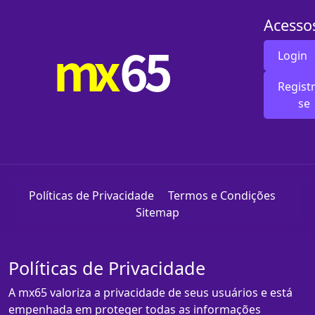
Acesso
Login
Registr
se
Políticas de Privacidade
Termos e Condições
Sitemap
Políticas de Privacidade
A mx65 valoriza a privacidade de seus usuários e está
empenhada em proteger todas as informações