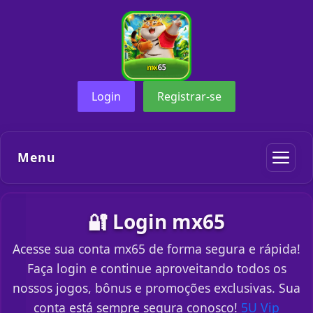
Login
Registrar-se
Menu
🔐 Login mx65
Acesse sua conta mx65 de forma segura e rápida!
Faça login e continue aproveitando todos os
nossos jogos, bônus e promoções exclusivas. Sua
conta está sempre segura conosco!
5U Vip