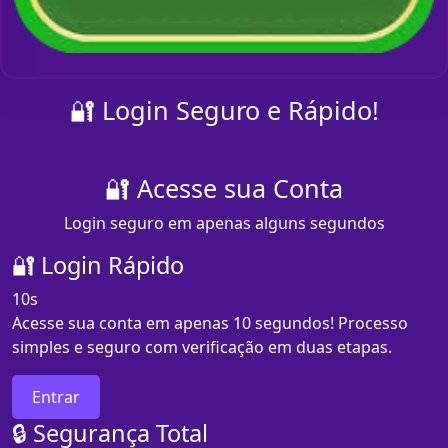
🔐 Login Seguro e Rápido!
🔐 Acesse sua Conta
Login seguro em apenas alguns segundos
🔐 Login Rápido
10s
Acesse sua conta em apenas 10 segundos! Processo
simples e seguro com verificação em duas etapas.
Entrar
🔒 Segurança Total