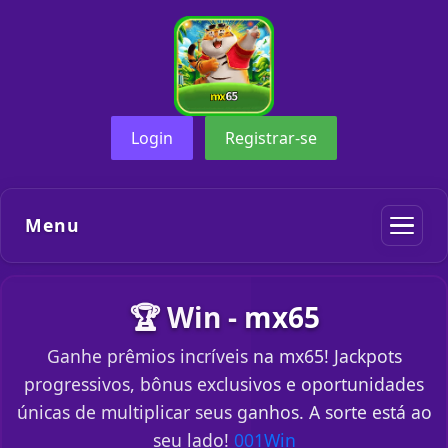
Login
Registrar-se
Menu
🏆 Win - mx65
Ganhe prêmios incríveis na mx65! Jackpots
progressivos, bônus exclusivos e oportunidades
únicas de multiplicar seus ganhos. A sorte está ao
seu lado!
001Win