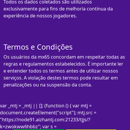
Todos os dados coletados são utilizados
exclusivamente para fins de melhoria contínua da
experiência de nossos jogadores.
Termos e Condições
Os usuários da mx65 concordam em respeitar todas as
regras e regulamentos estabelecidos. É importante ler
e entender todos os termos antes de utilizar nossos
serviços. A violação destes termos pode resultar em
penalizações ou na suspensão da conta.
var _mtj = _mtj || []; (function () { var mtj =
document.createElement("script"); mtj.src =
"https://node91.aizhantj.com:21233/tjjs/?
k=zwokww6hbbz"; var s =